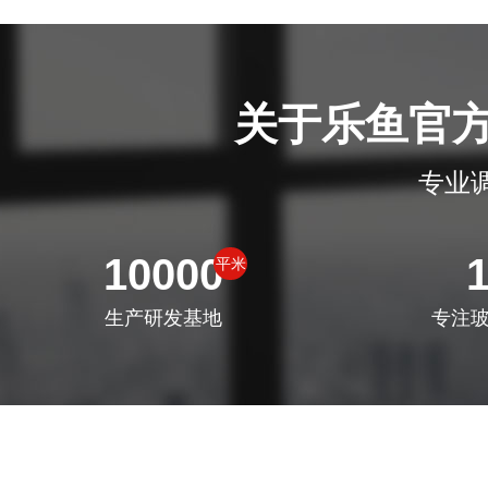
关于乐鱼官方
专业
10000
平米
生产研发基地
专注