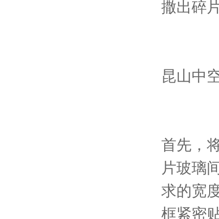
撒出碎
昆山中
首先，
片玻璃
求的宽
框紧密