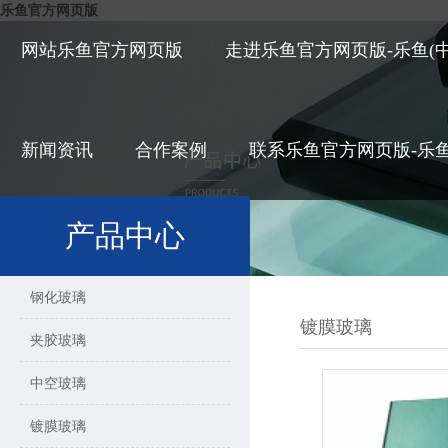
乐鱼官方网页版
网站乐鱼官方网页版
走进乐鱼官方网页版-乐鱼(中
新闻资讯
合作案例
联系乐鱼官方网页版-乐鱼
产品中心
钢化玻璃
镀膜玻璃
夹胶玻璃
中空玻璃
镀膜玻璃