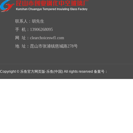
联系人：胡先生
手 机：13906268095
网 址：clearchoiceswfl.com
地 址：昆山市张浦镇慈城路278号
Copyright © 乐鱼官方网页版-乐鱼(中国) All rights reserved 备案号：