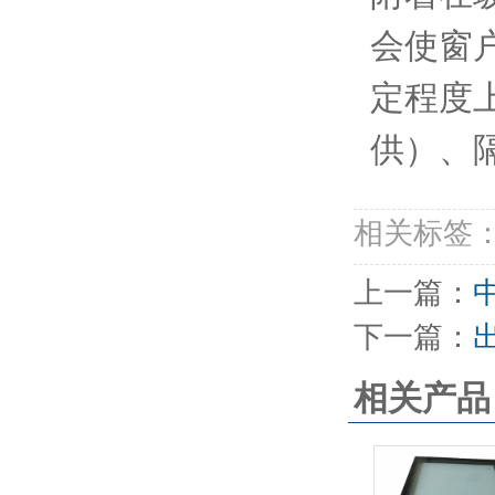
会使窗
定程度
供）、
相关标签
上一篇：
下一篇：
相关产品