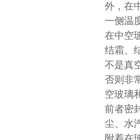
外，在
一侧温
在中空
结霜、
不是真
否则非
空玻璃
前者密
尘、水
附着在