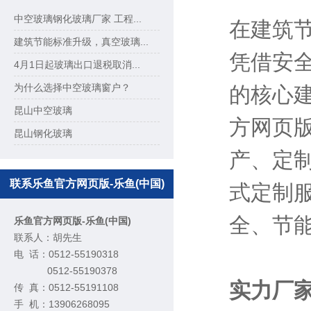
中空玻璃钢化玻璃厂家 工程...
在建筑
建筑节能标准升级，真空玻璃...
凭借安
4月1日起玻璃出口退税取消...
为什么选择中空玻璃窗户？
的核心
昆山中空玻璃
方网页版
昆山钢化玻璃
产、定
联系乐鱼官方网页版-乐鱼(中国)
式定制
全、节
乐鱼官方网页版-乐鱼(中国)
联系人：胡先生
电 话：0512-55190318
0512-55190378
实力厂
传 真：0512-55191108
手 机：13906268095