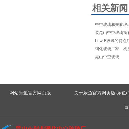
相关新闻
中空玻璃和夹胶玻
装昆山中空玻璃窗
Low-E玻璃的特
钢化玻璃厂家 机
昆山中空玻璃
网站乐鱼官方网页版
关于乐鱼官方网页版-乐鱼(
言