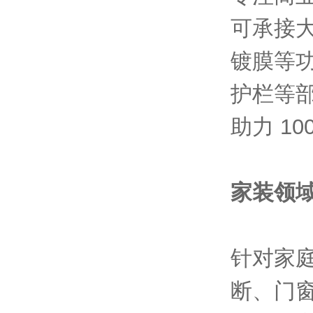
可承接大
镀膜等
护栏等
助力 10
家装领
针对家
断、门