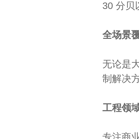
30 分
全场景
无论是
制解决
工程领
专注商