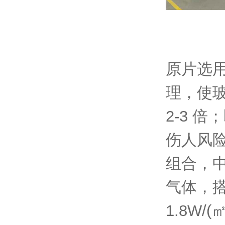
原片选
理，使玻
2-3 
伤人风
组合，中
气体，
1.8W