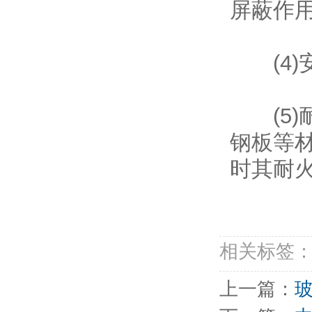
屏蔽作
(4)
(5)
钢板等
时其耐火
相关标签
上一篇：