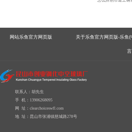
怎么辨别市道上钢
网站乐鱼官方网页版
关于乐鱼官方网页版-乐鱼(
言
联系人：胡先生
手 机：13906268095
网 址：clearchoiceswfl.com
地 址：昆山市张浦镇慈城路278号