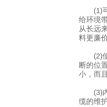
(1)
给环境
从长远来
料更廉
(2)
断的位
小，而
(3)
缆的维