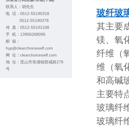
联系人：胡先生
玻纤玻
电 话：0512-55190318
0512-55190378
其主要
传 真：0512-55191108
手 机：13906268095
镁、氧
邮 箱：
hyp@clearchoiceswfl.com
纤维（
网
址：
clearchoiceswfl.com
地 址：昆山市张浦镇慈城路278
维（氧
号
和高碱
主要特
玻璃纤
玻璃纤