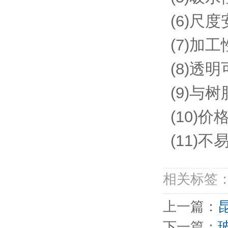
(6)尺
(7)
(8)透
(9)与
(10)
(11)
相关标签
上一篇：
下一篇：