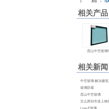
相关产品
昆山中空玻璃
相关新闻
中空玻璃:解决建
玻璃防霉
昆山中空玻璃
怎么辨别市道上钢
Low-E玻璃