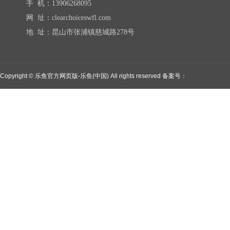
手 机：13906268095
网 址：clearchoiceswfl.com
地 址：昆山市张浦镇慈城路278号
Copyright © 乐鱼官方网页版-乐鱼(中国) All rights reserved 备案号：