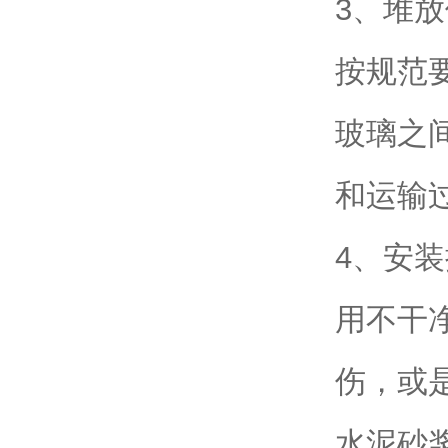
3、堆
按规范
玻璃之
和运输
4、安
用不干
伤，或
水泥砂