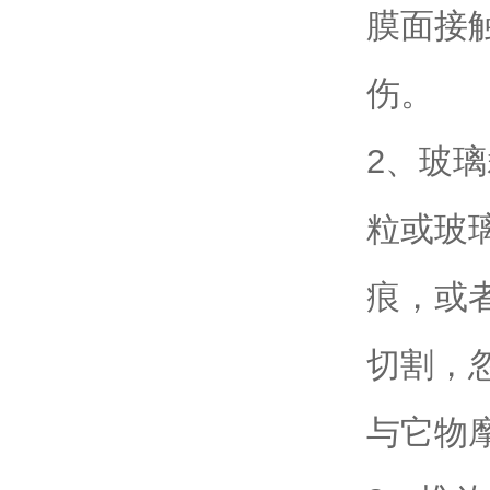
膜面接
伤。
2、玻
粒或玻
痕，或
切割，
与它物