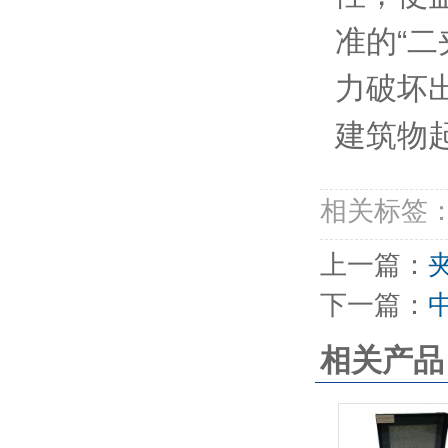
准的“
力破坏
建筑物
相关标签
上一篇：
下一篇：
相关产品