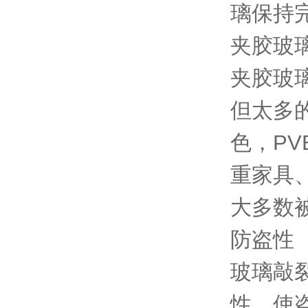
璃保持
夹胶玻
夹胶玻
但太多
色，P
重家具
大多数
防盗性
玻璃敲
性，使